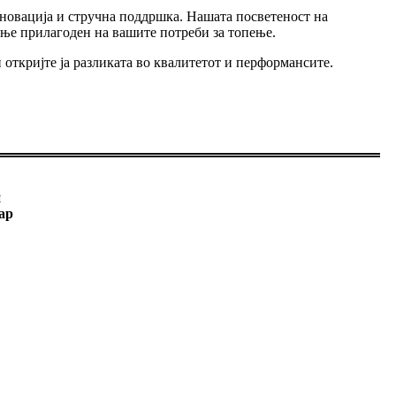
 иновација и стручна поддршка. Нашата посветеност на
ење прилагоден на вашите потреби за топење.
и откријте ја разликата во квалитетот и перформансите.
н
ар