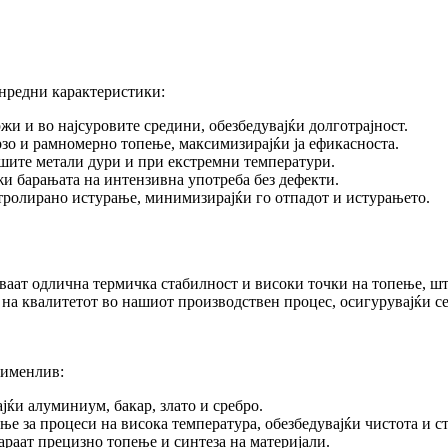
онредни карактеристики:
жи и во најсуровите средини, обезбедувајќи долготрајност.
зо и рамномерно топење, максимизирајќи ја ефикасноста.
шите метали дури и при екстремни температури.
и барањата на интензивна употреба без дефекти.
тролирано истурање, минимизирајќи го отпадот и истурањето.
аат одлична термичка стабилност и високи точки на топење, шт
на квалитетот во нашиот производствен процес, осигурувајќи се 
рименлив:
јќи алуминиум, бакар, злато и сребро.
ње за процеси на висока температура, обезбедувајќи чистота и 
раат прецизно топење и синтеза на материјали.