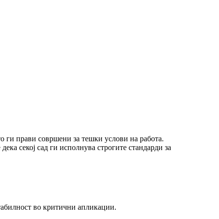
о ги прави совршени за тешки услови на работа.
дека секој сад ги исполнува строгите стандарди за
стабилност во критични апликации.