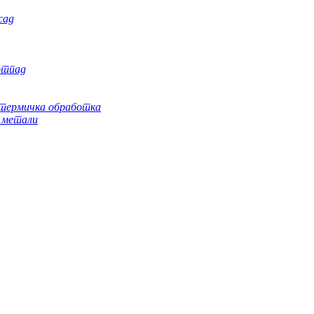
сад
отпад
 термичка обработка
 метали