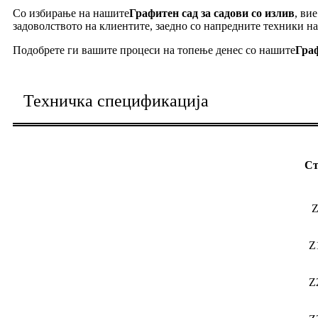
Со избирање на нашите
Графитен сад за садови со излив
, ви
задоволството на клиентите, заедно со напредните техники на
Подобрете ги вашите процеси на топење денес со нашите
Граф
Техничка спецификација
Ст
Z
Z
Z