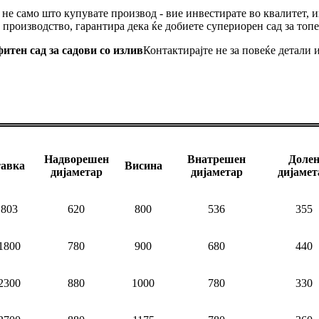
е не само што купувате производ - вие инвестирате во квалитет,
 производство, гарантира дека ќе добиете супериорен сад за топ
итен сад за садови со излив
Контактирајте не за повеќе детали 
Надворешен
Внатрешен
Доле
авка
Висина
дијаметар
дијаметар
дијамет
803
620
800
536
355
1800
780
900
680
440
2300
880
1000
780
330