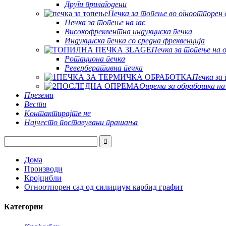
Други прилагодени
Печка за топење во огноотпорен 
Печка за топење на гас
Високофреквентна индукциска печка
Индукциска печка со средна фреквенција
Печка за топење на 
Ротациона печка
Реверберативна печка
Печка за
Опрема за обработка на
Преземи
Вести
Контактирајте не
Најчесто поставувани прашања
Дома
Производи
Кројцибли
Огноотпорен сад од силициум карбид графит
Категории