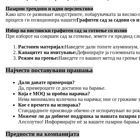
Пазарни трендови и идни перспективи
Како што се развиваат индустриите, побарувачката за висок
процеси ги позиционира нашите
Графитен сад за садови со и
Избор на вистински графитен сад за готвење со излив
При изборот на совршен сад за готвење, земете ги предвид сл
Растопен материјал:
Наведете дали топите алуминиум, 
Капацитет на вчитување:
Дефинирајте ја големината на
Режим на греење:
Наведете го вашиот метод на греење (
Најчесто поставувани прашања
Дали давате примероци?
Да, примероците се достапни на барање.
Која е MOQ за пробна нарачка?
Нема минимална количина на нарачка; ние се грижиме 
Кое е времето на испорака?
Стандардните производи обично се испорачуваат во рок о
Можеме ли да добиеме поддршка за нашата пазарна 
Апсолутно! Информирајте нè за вашите пазарни барања 
Предности на компанијата