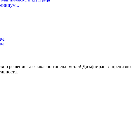
миниум...
но решение за ефикасно топење метал! Дизајниран за прецизност
тивноста.