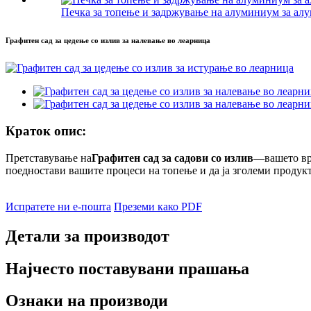
Печка за топење и задржување на алуминиум за алу
Графитен сад за цедење со излив за налевање во леарница
Краток опис:
Претставување на
Графитен сад за садови со излив
—вашето врв
поедностави вашите процеси на топење и да ја зголеми продук
Испратете ни е-пошта
Преземи како PDF
Детали за производот
Најчесто поставувани прашања
Ознаки на производи