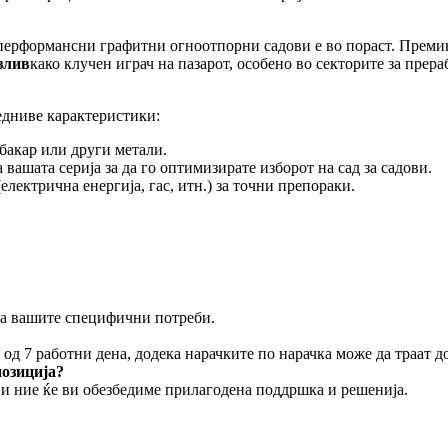
о-перформансни графитни огноотпорни садови е во пораст. Прем
злив
како клучен играч на пазарот, особено во секторите за прер
едниве карактеристики:
бакар или други метали.
 вашата серија за да го оптимизирате изборот на сад за садови.
електрична енергија, гас, итн.) за точни препораки.
за вашите специфични потреби.
д 7 работни дена, додека нарачките по нарачка може да траат до
позиција?
и ние ќе ви обезбедиме прилагодена поддршка и решенија.