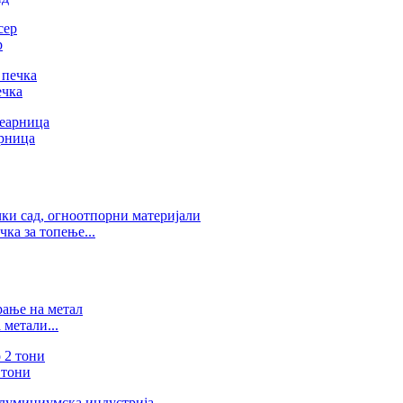
р
ечка
арница
ка за топење...
метали...
 тони