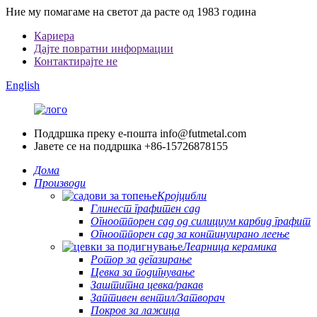
Ние му помагаме на светот да расте од 1983 година
Кариера
Дајте повратни информации
Контактирајте не
English
Поддршка преку е-пошта
info@futmetal.com
Јавете се на поддршка
+86-15726878155
Дома
Производи
Кројцибли
Глинест графитен сад
Огноотпорен сад од силициум карбид графит
Огноотпорен сад за континуирано леење
Леарница керамика
Ротор за дегазирање
Цевка за подигнување
Заштитна цевка/ракав
Заптивен вентил/Затворач
Покров за лажица