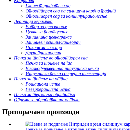
Кројцибли
Глинест графитен сад
Огноотпорен сад од силициум карбид графит
Огноотпорен сад за континуирано леење
Леарница керамика
Ротор за дегазирање
Цевка за подигнување
Заштитна цевка/ракав
Заптивен вентил/Затворач
Покров за лажица
Други прилагодени
Печка за топење во огноотпорен сад
Печка за топење на гас
Високофреквентна индукциска печка
Индукциска печка со средна фреквенција
Печка за топење на отпад
Ротациона печка
Реверберативна печка
Печка за термичка обработка
Опрема за обработка на метали
Препорачани производи
Цевка за подигање Нитриден врзан силициум карб