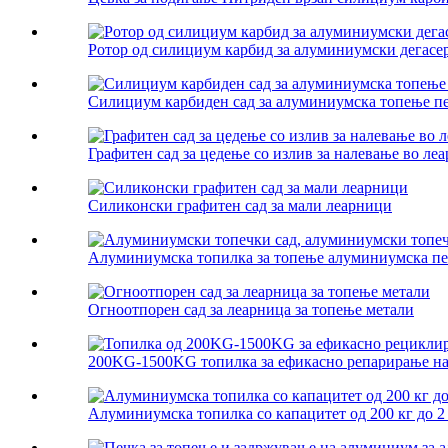
Ротор од силициум карбид за алуминиумски дегасе
Силициум карбиден сад за алуминиумска топење п
Графитен сад за цедење со излив за налевање во ле
Силиконски графитен сад за мали леарници
Алуминиумска топилка за топење алуминиумска печ
Огноотпорен сад за леарница за топење метали
200KG-1500KG топилка за ефикасно репарирање на 
Алуминиумска топилка со капацитет од 200 кг до 2