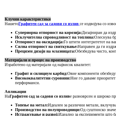
Клучни карактеристики
Нашето
Графитен сад за садови со излив
се издвојува со изв
Супериорна отпорност на корозија:
Дизајниран да издр
Исклучителна спроводливост на топлина:
Олеснува бр
Отпорност на оксидација:
Го штити интегритетот на ва
Силна отпорност на свиткување:
Направен да ги издрж
Прецизен дизајн на млазницата:
Обезбедува чисто, кон
Материјали и процес на производство
Изработено од материјали од највисок квалитет:
Графит и силициум карбид:
Овие компоненти обезбедув
Висококвалитетни суровини:
Ние го даваме приоритет 
перформанси.
Апликации
На
Графитен сад за садови со излив
е разноврсен и широко п
Топење на метал:
Идеален за различни метали, вклучува
Производство на полупроводници:
Од суштинско значе
Истражување и развој:
Идеално за експерименти што ба